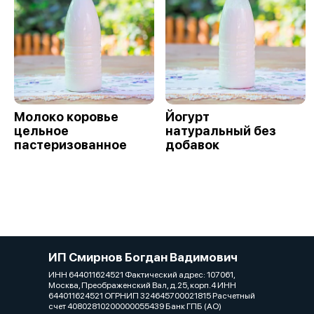
Молоко коровье
Йогурт
цельное
натуральный без
пастеризованное
добавок
ИП Смирнов Богдан Вадимович
ИНН 644011624521 Фактический адрес: 107061,
Москва, Преображенский Вал, д.25, корп.4 ИНН
644011624521 ОГРНИП 324645700021815 Расчетный
счет 40802810200000055439 Банк ГПБ (АО)