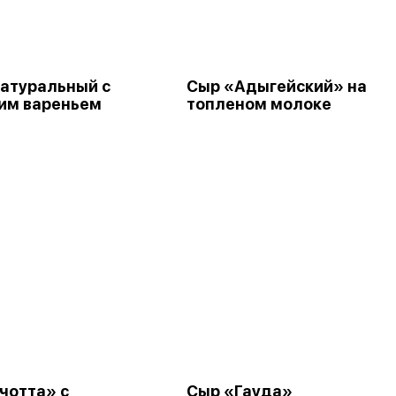
натуральный с
Сыр «Адыгейский» на
им вареньем
топленом молоке
чотта» с
Сыр «Гауда»