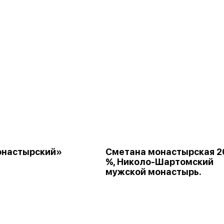
онастырский»
Сметана монастырская 2
%, Николо-Шартомский
мужской монастырь.