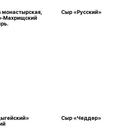
 монастырская,
Сыр «Русский»
о-Махрищский
рь.
ыгейский»
Сыр «Чеддер»
ий