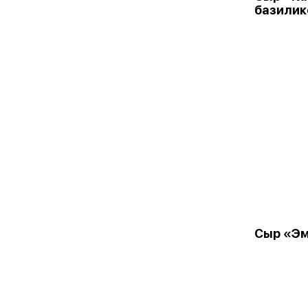
базили
Сыр «Э