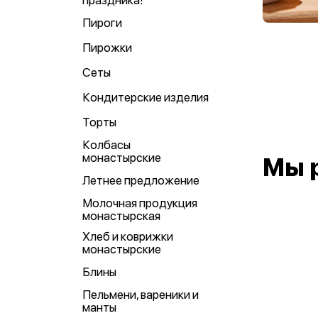
праздника!
Пироги
Пирожки
Сеты
Кондитерские изделия
Торты
Колбасы
монастырские
Мы 
Летнее предложение
Молочная продукция
монастырская
Хлеб и коврижки
монастырские
Блины
Пельмени, вареники и
манты