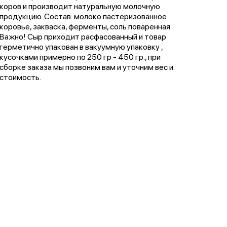
коров и производит натуральную молочную
продукцию. Состав: молоко пастеризованное
коровье, закваска, ферменты, соль поваренная.
Важно! Сыр приходит расфасованный и товар
герметично упакован в вакуумную упаковку ,
кусочками примерно по 250 гр - 450 гр., при
сборке заказа мы позвоним вам и уточним вес и
стоимость.