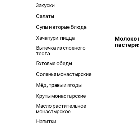
Закуски
Салаты
Супы и вторые блюда
Хачапури, пицца
Молоко 
пастери
Выпечка из слоеного
теста
Готовые обеды
Соленья монастырские
Мёд, травы и ягоды
Крупы монастырские
Масло растительное
монастырское
Напитки