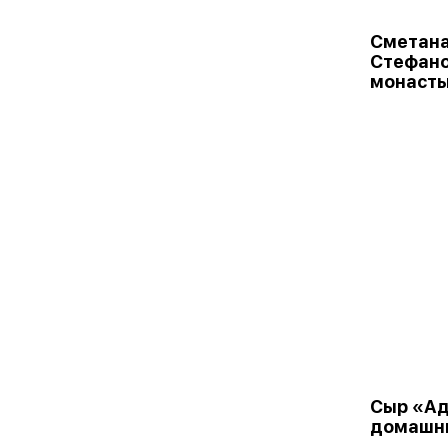
Сметана
Стефан
монасты
Сыр «Ад
домашн