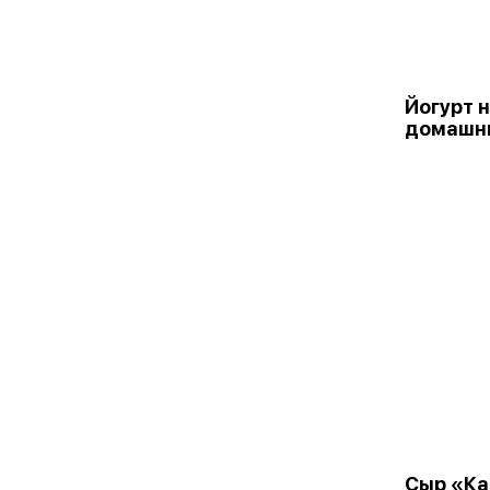
Йогурт 
домашн
Сыр «Ка