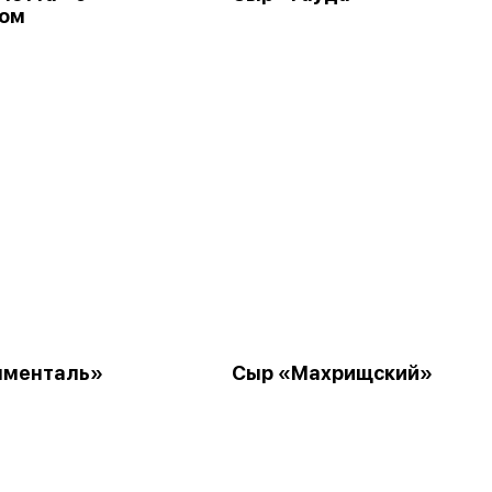
ком
мменталь»
Сыр «Махрищский»