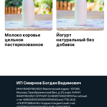
Молоко коровье
Йогурт
цельное
натуральный без
пастеризованное
добавок
ИП Смирнов Богдан Вадимович
ИНН 644011624521 Фактический адрес: 107061,
Москва, Преображенский Вал, д.25, корп.4 ИНН
644011624521 ОГРНИП 324645700021815 Расчетный
счет 40802810200000055439 Банк ГПБ (АО)
«ГАЗПРОМБАНК» Корреспондентский счет
30101810200000000823 БИК 044525823