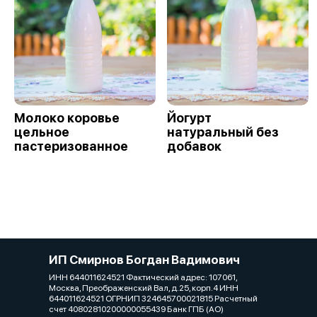
Молоко коровье
Йогурт
цельное
натуральный без
пастеризованное
добавок
ИП Смирнов Богдан Вадимович
ИНН 644011624521 Фактический адрес: 107061,
Москва, Преображенский Вал, д.25, корп.4 ИНН
644011624521 ОГРНИП 324645700021815 Расчетный
счет 40802810200000055439 Банк ГПБ (АО)