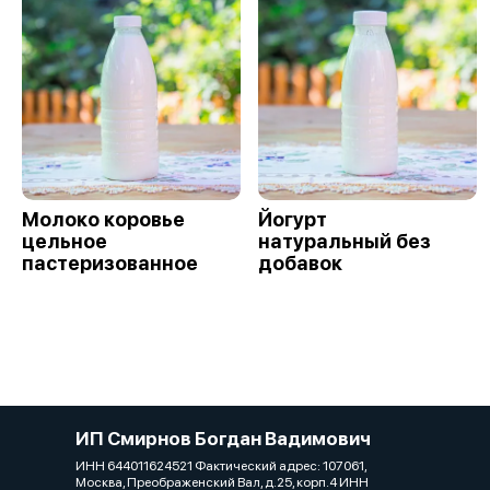
Молоко коровье
Йогурт
цельное
натуральный без
пастеризованное
добавок
ИП Смирнов Богдан Вадимович
ИНН 644011624521 Фактический адрес: 107061,
Москва, Преображенский Вал, д.25, корп.4 ИНН