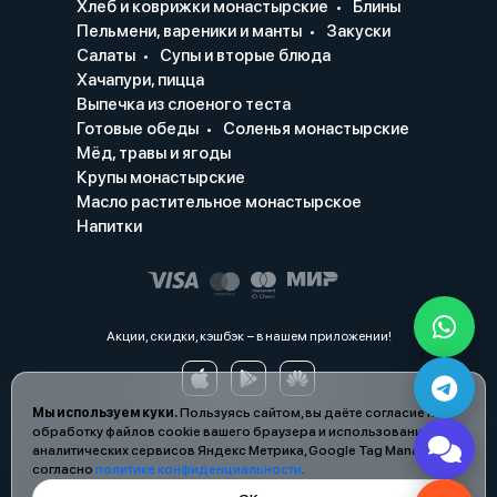
Хлеб и коврижки монастырские
Блины
Пельмени, вареники и манты
Закуски
Салаты
Супы и вторые блюда
Хачапури, пицца
Выпечка из слоеного теста
Готовые обеды
Соленья монастырские
Мёд, травы и ягоды
Крупы монастырские
Масло растительное монастырское
Напитки
Акции, скидки, кэшбэк − в нашем приложении!
Мы используем куки.
Пользуясь сайтом, вы даёте согласие на
обработку файлов cookie вашего браузера и использование
аналитических сервисов Яндекс Метрика, Google Tag Manager
согласно
политике конфиденциальности
.