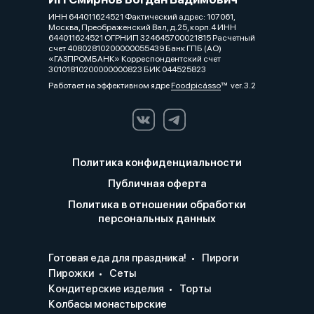
ИНН 644011624521 Фактический адрес: 107061,
Москва, Преображенский Вал, д.25, корп.4 ИНН
644011624521 ОГРНИП 324645700021815 Расчетный
счет 40802810200000055439 Банк ГПБ (АО)
«ГАЗПРОМБАНК» Корреспондентский счет
30101810200000000823 БИК 044525823
Работает на эффективном ядре
Foodpicásso
ver. 3.2
Политика конфиденциальности
Публичная оферта
Политика в отношении обработки
персональных данных
Готовая еда для праздника!
Пироги
Пирожки
Сеты
Кондитерские изделия
Торты
Колбасы монастырские