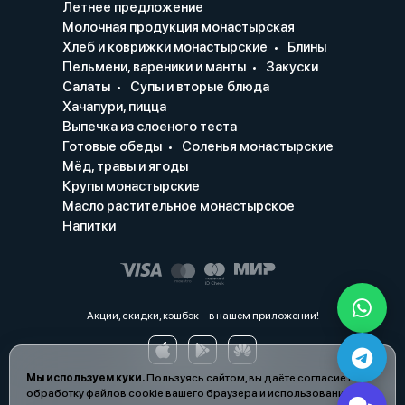
Летнее предложение
Молочная продукция монастырская
Хлеб и коврижки монастырские
Блины
Пельмени, вареники и манты
Закуски
Салаты
Супы и вторые блюда
Хачапури, пицца
Выпечка из слоеного теста
Готовые обеды
Соленья монастырские
Мёд, травы и ягоды
Крупы монастырские
Масло растительное монастырское
Напитки
Акции, скидки, кэшбэк − в нашем приложении!
Мы используем куки.
Пользуясь сайтом, вы даёте согласие на
обработку файлов cookie вашего браузера и использование