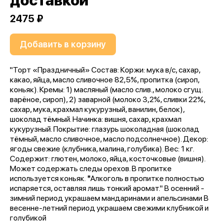
доставкой
2475 ₽
Добавить в корзину
"Торт «Праздничный» Состав: Коржи: мука в/с, сахар,
какао, яйца, масло сливочное 82,5%, пропитка (сироп,
коньяк). Кремы: 1) масляный (масло слив., молоко сгущ.
варёное, сироп), 2) заварной (молоко 3,2%, сливки 22%,
сахар, мука, крахмал кукурузный, ванилин, белок),
шоколад тёмный. Начинка: вишня, сахар, крахмал
кукурузный. Покрытие: глазурь шоколадная (шоколад
тёмный, масло сливочное, масло подсолнечное). Декор:
ягоды свежие (клубника, малина, голубика). Вес: 1 кг.
Содержит: глютен, молоко, яйца, косточковые (вишня).
Может содержать следы орехов. В пропитке
используется коньяк. *Алкоголь в пропитке полностью
испаряется, оставляя лишь тонкий аромат." В осенний -
зимний период украшаем мандаринами и апельсинами В
весенне-летний период украшаем свежими клубникой и
голубикой