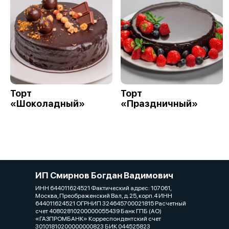
Торт
Торт
«Шоколадный»
«Праздничный»
ИП Смирнов Богдан Вадимович
ИНН 644011624521 Фактический адрес: 107061,
Москва, Преображенский Вал, д.25, корп.4 ИНН
644011624521 ОГРНИП 324645700021815 Расчетный
счет 40802810200000055439 Банк ГПБ (АО)
«ГАЗПРОМБАНК» Корреспондентский счет
30101810200000000823 БИК 044525823