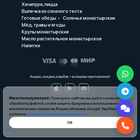
Хачапури, пицца
Выпечка из слоеного теста
Готовые обеды
Соленья монастырские
Мёд, травы и ягоды
Крупы монастырские
Масло растительное монастырское
Напитки
Акции, скидки, кэшбэк − в нашем приложении!
Мы используем куки.
Пользуясь сайтом, вы даёте согласие на
обработку файлов cookie вашего браузера и использование
аналитических сервисов Яндекс Метрика, Google Tag Manager
согласно
политике конфиденциальности
.
ОК