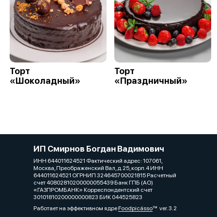
Торт
Торт
«Шоколадный»
«Праздничный»
ИП Смирнов Богдан Вадимович
ИНН 644011624521 Фактический адрес: 107061,
Москва, Преображенский Вал, д.25, корп.4 ИНН
644011624521 ОГРНИП 324645700021815 Расчетный
счет 40802810200000055439 Банк ГПБ (АО)
«ГАЗПРОМБАНК» Корреспондентский счет
30101810200000000823 БИК 044525823
Работает на эффективном ядре
Foodpicásso
ver. 3.2