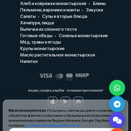
Хлеб и коврижки монастырские
Блины
Пельмени, вареники и манты
Закуски
Салаты
Супы и вторые блюда
Хачапури, пицца
Выпечка из слоеного теста
Готовые обеды
Соленья монастырские
Мёд, травы и ягоды
Крупы монастырские
Масло растительное монастырское
Напитки
Акции, скидки, кэшбэк − в нашем приложении!
Мы используем куки.
Пользуясь сайтом, вы даёте согласие на
обработку файлов cookie вашего браузера и использование
аналитических сервисов Яндекс Метрика, Google Tag Manager
согласно
политике конфиденциальности
.