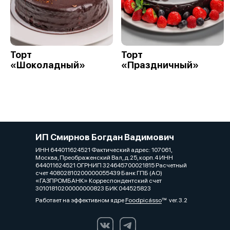
Торт
Торт
«Шоколадный»
«Праздничный»
ИП Смирнов Богдан Вадимович
ИНН 644011624521 Фактический адрес: 107061,
Москва, Преображенский Вал, д.25, корп.4 ИНН
644011624521 ОГРНИП 324645700021815 Расчетный
счет 40802810200000055439 Банк ГПБ (АО)
«ГАЗПРОМБАНК» Корреспондентский счет
30101810200000000823 БИК 044525823
Работает на эффективном ядре
Foodpicásso
ver. 3.2