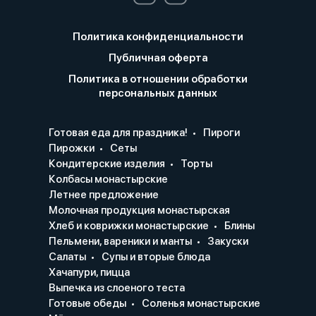
Политика конфиденциальности
Публичная оферта
Политика в отношении обработки
персональных данных
Готовая еда для праздника!
Пироги
Пирожки
Сеты
Кондитерские изделия
Торты
Колбасы монастырские
Летнее предложение
Молочная продукция монастырская
Хлеб и коврижки монастырские
Блины
Пельмени, вареники и манты
Закуски
Салаты
Супы и вторые блюда
Хачапури, пицца
Выпечка из слоеного теста
Готовые обеды
Соленья монастырские