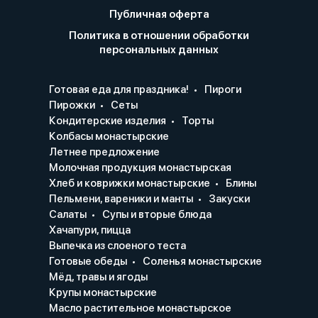
Публичная оферта
Политика в отношении обработки
персональных данных
Готовая еда для праздника!
Пироги
Пирожки
Сеты
Кондитерские изделия
Торты
Колбасы монастырские
Летнее предложение
Молочная продукция монастырская
Хлеб и коврижки монастырские
Блины
Пельмени, вареники и манты
Закуски
Салаты
Супы и вторые блюда
Хачапури, пицца
Выпечка из слоеного теста
Готовые обеды
Соленья монастырские
Мёд, травы и ягоды
Крупы монастырские
Масло растительное монастырское