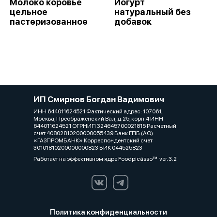
Молоко коровье
Йогурт
цельное
натуральный без
пастеризованное
добавок
ИП Смирнов Богдан Вадимович
ИНН 644011624521 Фактический адрес: 107061,
Москва, Преображенский Вал, д.25, корп.4 ИНН
644011624521 ОГРНИП 324645700021815 Расчетный
счет 40802810200000055439 Банк ГПБ (АО)
«ГАЗПРОМБАНК» Корреспондентский счет
30101810200000000823 БИК 044525823
Работает на эффективном ядре
Foodpicásso
ver. 3.2
Политика конфиденциальности