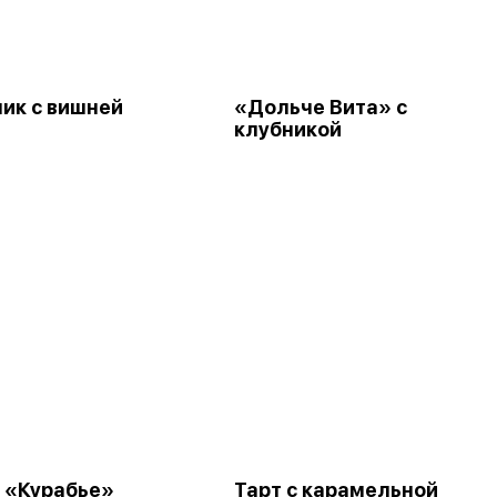
ик с вишней
«Дольче Вита» с
клубникой
 «Курабье»
Тарт с карамельной