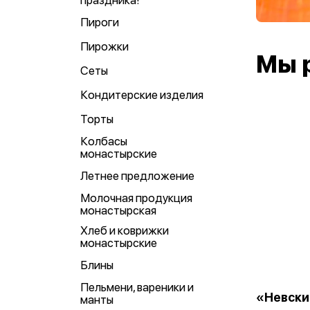
праздника!
Пироги
Пирожки
Мы 
Сеты
Кондитерские изделия
Торты
Колбасы
монастырские
Летнее предложение
Молочная продукция
монастырская
Хлеб и коврижки
монастырские
Блины
Пельмени, вареники и
«Невски
манты