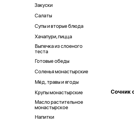
Закуски
Салаты
Супы и вторые блюда
Хачапури, пицца
Выпечка из слоеного
теста
Готовые обеды
Соленья монастырские
Мёд, травы и ягоды
Сочник 
Крупы монастырские
Масло растительное
монастырское
Напитки