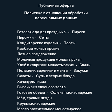
Публичная оферта
Политика в отношении обработки
персональных данных
Готовая еда для праздника!
Пироги
Пирожки
Сеты
Кондитерские изделия
Торты
Колбасы монастырские
Летнее предложение
Молочная продукция монастырская
Хлеб и коврижки монастырские
Блины
Пельмени, вареники и манты
Закуски
Салаты
Супы и вторые блюда
Хачапури, пицца
Выпечка из слоеного теста
Готовые обеды
Соленья монастырские
Мёд, травы и ягоды
Крупы монастырские
Масло растительное монастырское