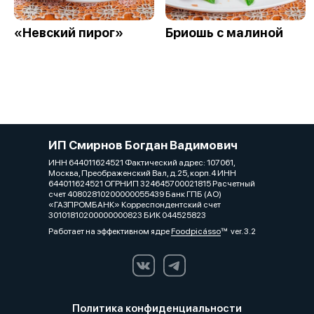
«Невский пирог»
Бриошь с малиной
ИП Смирнов Богдан Вадимович
ИНН 644011624521 Фактический адрес: 107061,
Москва, Преображенский Вал, д.25, корп.4 ИНН
644011624521 ОГРНИП 324645700021815 Расчетный
счет 40802810200000055439 Банк ГПБ (АО)
«ГАЗПРОМБАНК» Корреспондентский счет
30101810200000000823 БИК 044525823
Работает на эффективном ядре
Foodpicásso
ver. 3.2
Политика конфиденциальности