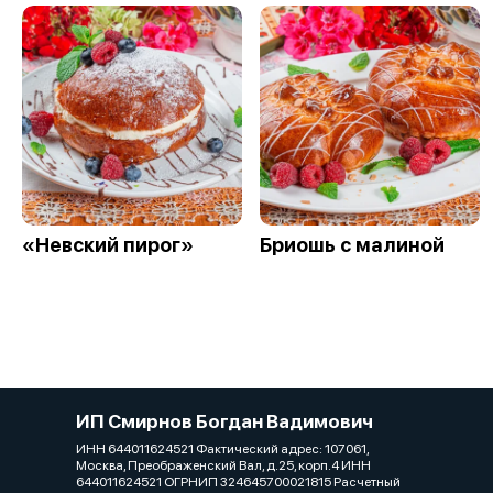
«Невский пирог»
Бриошь с малиной
ИП Смирнов Богдан Вадимович
ИНН 644011624521 Фактический адрес: 107061,
Москва, Преображенский Вал, д.25, корп.4 ИНН
644011624521 ОГРНИП 324645700021815 Расчетный