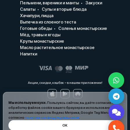
Пельмени, вареники и манты
Закуски
Салаты
Супы и вторые блюда
Хачапури, пицца
Выпечка из слоеного теста
Готовые обеды
Соленья монастырские
Мёд, травы и ягоды
Крупы монастырские
Масло растительное монастырское
Напитки
Акции, скидки, кэшбэк − в нашем приложении!
Мы используем куки.
Пользуясь сайтом, вы даёте согласие на
обработку файлов cookie вашего браузера и использование
аналитических сервисов Яндекс Метрика, Google Tag Manager
согласно
политике конфиденциальности
.
ОК