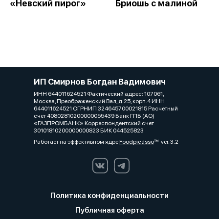
«Невский пирог»
Бриошь с малиной
ИП Смирнов Богдан Вадимович
ИНН 644011624521 Фактический адрес: 107061,
Москва, Преображенский Вал, д.25, корп.4 ИНН
644011624521 ОГРНИП 324645700021815 Расчетный
счет 40802810200000055439 Банк ГПБ (АО)
«ГАЗПРОМБАНК» Корреспондентский счет
30101810200000000823 БИК 044525823
Работает на эффективном ядре
Foodpicásso
ver. 3.2
Политика конфиденциальности
Публичная оферта