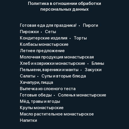
Политика в отношении обработки
персональных данных
Готовая еда для праздника!
Пироги
Пирожки
Сеты
Кондитерские изделия
Торты
Колбасы монастырские
Летнее предложение
Молочная продукция монастырская
Хлеб и коврижки монастырские
Блины
Пельмени, вареники и манты
Закуски
Салаты
Супы и вторые блюда
Хачапури, пицца
Выпечка из слоеного теста
Готовые обеды
Соленья монастырские
Мёд, травы и ягоды
Крупы монастырские
Масло растительное монастырское
Напитки