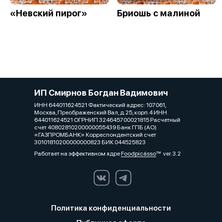
«Невский пирог»
Бриошь с малиной
ИП Смирнов Богдан Вадимович
ИНН 644011624521 Фактический адрес: 107061,
Москва, Преображенский Вал, д.25, корп.4 ИНН
644011624521 ОГРНИП 324645700021815 Расчетный
счет 40802810200000055439 Банк ГПБ (АО)
«ГАЗПРОМБАНК» Корреспондентский счет
30101810200000000823 БИК 044525823
Работает на эффективном ядре
Foodpicásso
ver. 3.2
Политика конфиденциальности