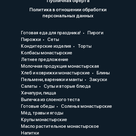
Публичная оферта
Политика в отношении обработки
персональных данных
Готовая еда для праздника!
Пироги
Пирожки
Сеты
Кондитерские изделия
Торты
Колбасы монастырские
Летнее предложение
Молочная продукция монастырская
Хлеб и коврижки монастырские
Блины
Пельмени, вареники и манты
Закуски
Салаты
Супы и вторые блюда
Хачапури, пицца
Выпечка из слоеного теста
Готовые обеды
Соленья монастырские
Мёд, травы и ягоды
Крупы монастырские
Масло растительное монастырское
Напитки