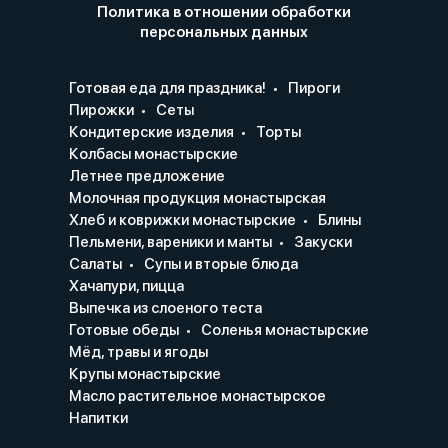
Политика в отношении обработки
персональных данных
Готовая еда для праздника!
Пироги
Пирожки
Сеты
Кондитерские изделия
Торты
Колбасы монастырские
Летнее предложение
Молочная продукция монастырская
Хлеб и коврижки монастырские
Блины
Пельмени, вареники и манты
Закуски
Салаты
Супы и вторые блюда
Хачапури, пицца
Выпечка из слоеного теста
Готовые обеды
Соленья монастырские
Мёд, травы и ягоды
Крупы монастырские
Масло растительное монастырское
Напитки