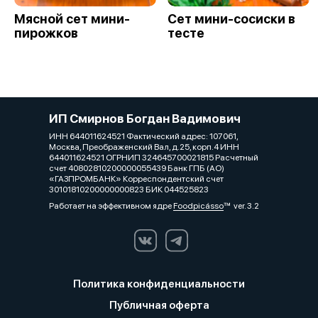
Мясной сет мини-
Сет мини-сосиски в
пирожков
тесте
ИП Смирнов Богдан Вадимович
ИНН 644011624521 Фактический адрес: 107061,
Москва, Преображенский Вал, д.25, корп.4 ИНН
644011624521 ОГРНИП 324645700021815 Расчетный
счет 40802810200000055439 Банк ГПБ (АО)
«ГАЗПРОМБАНК» Корреспондентский счет
30101810200000000823 БИК 044525823
Работает на эффективном ядре
Foodpicásso
ver. 3.2
Политика конфиденциальности
Публичная оферта