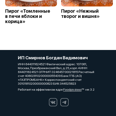
Пирог «Томленные
Пирог «Нежный
в печи яблоки и
творог и вишня»
корица»
ИП Смирнов Богдан Вадимович
ИНН 644011624521 Фактический адрес: 107061,
Москва, Преображенский Вал, д.25, корп.4 ИНН
644011624521 ОГРНИП 324645700021815 Расчетный
счет 40802810200000055439 Банк ГПБ (АО)
«ГАЗПРОМБАНК» Корреспондентский счет
30101810200000000823 БИК 044525823
Работает на эффективном ядре
Foodpicásso
ver. 3.2