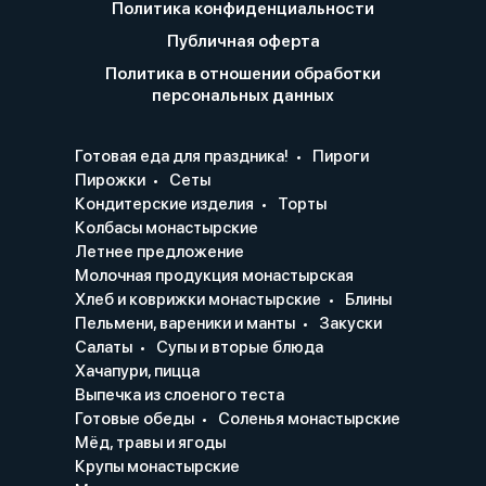
Политика конфиденциальности
Публичная оферта
Политика в отношении обработки
персональных данных
Готовая еда для праздника!
Пироги
Пирожки
Сеты
Кондитерские изделия
Торты
Колбасы монастырские
Летнее предложение
Молочная продукция монастырская
Хлеб и коврижки монастырские
Блины
Пельмени, вареники и манты
Закуски
Салаты
Супы и вторые блюда
Хачапури, пицца
Выпечка из слоеного теста
Готовые обеды
Соленья монастырские
Мёд, травы и ягоды
Крупы монастырские