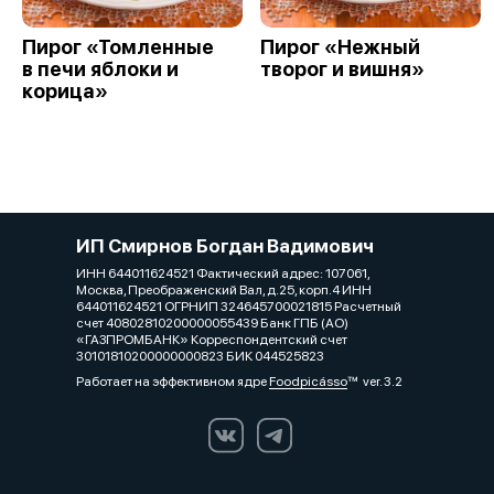
Пирог «Томленные
Пирог «Нежный
в печи яблоки и
творог и вишня»
корица»
ИП Смирнов Богдан Вадимович
ИНН 644011624521 Фактический адрес: 107061,
Москва, Преображенский Вал, д.25, корп.4 ИНН
644011624521 ОГРНИП 324645700021815 Расчетный
счет 40802810200000055439 Банк ГПБ (АО)
«ГАЗПРОМБАНК» Корреспондентский счет
30101810200000000823 БИК 044525823
Работает на эффективном ядре
Foodpicásso
ver. 3.2