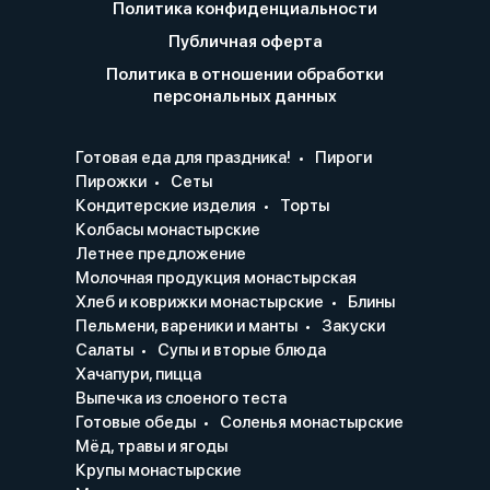
Политика конфиденциальности
Публичная оферта
Политика в отношении обработки
персональных данных
Готовая еда для праздника!
Пироги
Пирожки
Сеты
Кондитерские изделия
Торты
Колбасы монастырские
Летнее предложение
Молочная продукция монастырская
Хлеб и коврижки монастырские
Блины
Пельмени, вареники и манты
Закуски
Салаты
Супы и вторые блюда
Хачапури, пицца
Выпечка из слоеного теста
Готовые обеды
Соленья монастырские
Мёд, травы и ягоды
Крупы монастырские