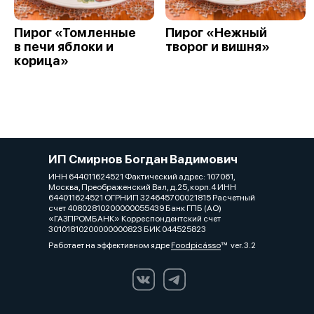
Пирог «Томленные
Пирог «Нежный
в печи яблоки и
творог и вишня»
корица»
ИП Смирнов Богдан Вадимович
ИНН 644011624521 Фактический адрес: 107061,
Москва, Преображенский Вал, д.25, корп.4 ИНН
644011624521 ОГРНИП 324645700021815 Расчетный
счет 40802810200000055439 Банк ГПБ (АО)
«ГАЗПРОМБАНК» Корреспондентский счет
30101810200000000823 БИК 044525823
Работает на эффективном ядре
Foodpicásso
ver. 3.2