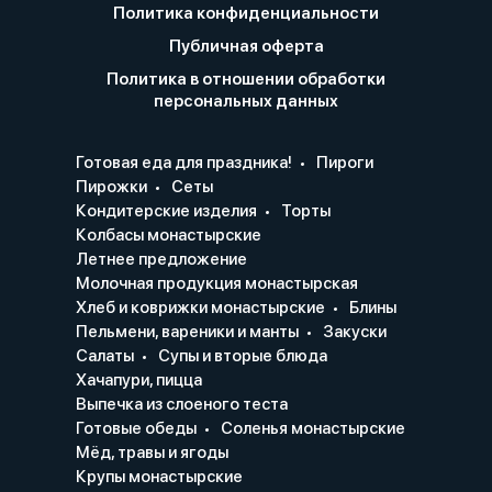
Политика конфиденциальности
Публичная оферта
Политика в отношении обработки
персональных данных
Готовая еда для праздника!
Пироги
Пирожки
Сеты
Кондитерские изделия
Торты
Колбасы монастырские
Летнее предложение
Молочная продукция монастырская
Хлеб и коврижки монастырские
Блины
Пельмени, вареники и манты
Закуски
Салаты
Супы и вторые блюда
Хачапури, пицца
Выпечка из слоеного теста
Готовые обеды
Соленья монастырские
Мёд, травы и ягоды
Крупы монастырские