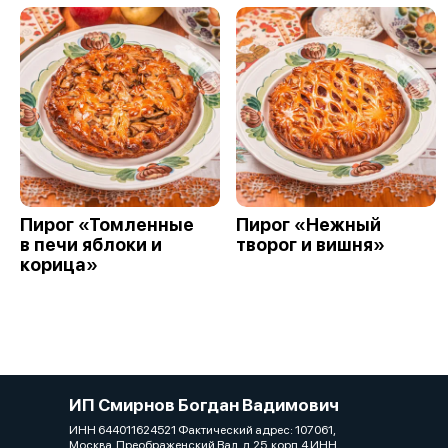
Пирог «Томленные
Пирог «Нежный
в печи яблоки и
творог и вишня»
корица»
ИП Смирнов Богдан Вадимович
ИНН 644011624521 Фактический адрес: 107061,
Москва, Преображенский Вал, д.25, корп.4 ИНН