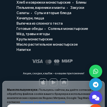
Хлеб и коврижки монастырские
Блины
Пельмени, вареники и манты
Закуски
Салаты
Супы и вторые блюда
Хачапури, пицца
Выпечка из слоеного теста
Готовые обеды
Соленья монастырские
Мёд, травы и ягоды
Крупы монастырские
Масло растительное монастырское
Напитки
Акции, скидки, кэшбэк − в нашем приложении!
Мы используем куки.
Пользуясь сайтом, вы даёте согласие на
обработку файлов cookie вашего браузера и использование
аналитических сервисов Яндекс Метрика, Google Tag Manager
согласно
политике конфиденциальности
.