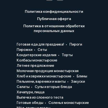
Политика конфиденциальности
Публичная оферта
Политика в отношении обработки
персональных данных
Готовая еда для праздника!
Пироги
Пирожки
Сеты
Кондитерские изделия
Торты
Колбасы монастырские
Летнее предложение
Молочная продукция монастырская
Хлеб и коврижки монастырские
Блины
Пельмени, вареники и манты
Закуски
Салаты
Супы и вторые блюда
Хачапури, пицца
Выпечка из слоеного теста
Готовые обеды
Соленья монастырские