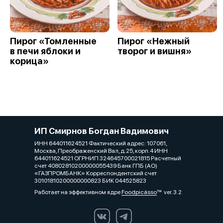
Пирог «Томленные
Пирог «Нежный
в печи яблоки и
творог и вишня»
корица»
ИП Смирнов Богдан Вадимович
ИНН 644011624521 Фактический адрес: 107061,
Москва, Преображенский Вал, д.25, корп.4 ИНН
644011624521 ОГРНИП 324645700021815 Расчетный
счет 40802810200000055439 Банк ГПБ (АО)
«ГАЗПРОМБАНК» Корреспондентский счет
30101810200000000823 БИК 044525823
Работает на эффективном ядре
Foodpicásso
ver. 3.2