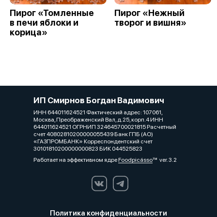
Пирог «Томленные
Пирог «Нежный
в печи яблоки и
творог и вишня»
корица»
ИП Смирнов Богдан Вадимович
ИНН 644011624521 Фактический адрес: 107061,
Москва, Преображенский Вал, д.25, корп.4 ИНН
644011624521 ОГРНИП 324645700021815 Расчетный
счет 40802810200000055439 Банк ГПБ (АО)
«ГАЗПРОМБАНК» Корреспондентский счет
30101810200000000823 БИК 044525823
Работает на эффективном ядре
Foodpicásso
ver. 3.2
Политика конфиденциальности