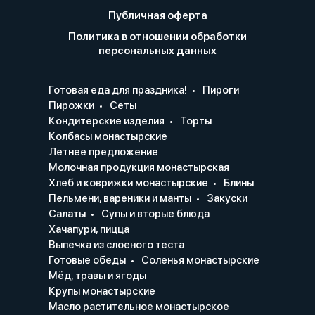
Публичная оферта
Политика в отношении обработки
персональных данных
Готовая еда для праздника!
Пироги
Пирожки
Сеты
Кондитерские изделия
Торты
Колбасы монастырские
Летнее предложение
Молочная продукция монастырская
Хлеб и коврижки монастырские
Блины
Пельмени, вареники и манты
Закуски
Салаты
Супы и вторые блюда
Хачапури, пицца
Выпечка из слоеного теста
Готовые обеды
Соленья монастырские
Мёд, травы и ягоды
Крупы монастырские
Масло растительное монастырское