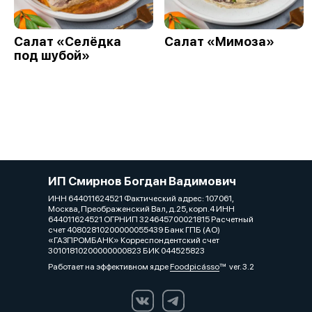
Салат «Селёдка
Салат «Мимоза»
под шубой»
ИП Смирнов Богдан Вадимович
ИНН 644011624521 Фактический адрес: 107061,
Москва, Преображенский Вал, д.25, корп.4 ИНН
644011624521 ОГРНИП 324645700021815 Расчетный
счет 40802810200000055439 Банк ГПБ (АО)
«ГАЗПРОМБАНК» Корреспондентский счет
30101810200000000823 БИК 044525823
Работает на эффективном ядре
Foodpicásso
ver. 3.2