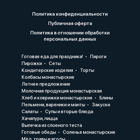
Политика конфиденциальности
Публичная оферта
Политика в отношении обработки
персональных данных
Готовая еда для праздника!
Пироги
Пирожки
Сеты
Кондитерские изделия
Торты
Колбасы монастырские
Летнее предложение
Молочная продукция монастырская
Хлеб и коврижки монастырские
Блины
Пельмени, вареники и манты
Закуски
Салаты
Супы и вторые блюда
Хачапури, пицца
Выпечка из слоеного теста
Готовые обеды
Соленья монастырские
Мёд, травы и ягоды