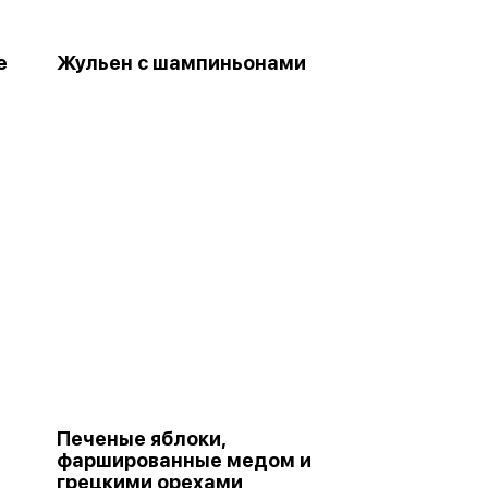
е
Жульен с шампиньонами
Печеные яблоки,
фаршированные медом и
грецкими орехами