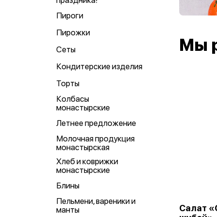
праздника!
Пироги
Пирожки
Мы 
Сеты
Кондитерские изделия
Торты
Колбасы
монастырские
Летнее предложение
Молочная продукция
монастырская
Хлеб и коврижки
монастырские
Блины
Пельмени, вареники и
Салат «
манты