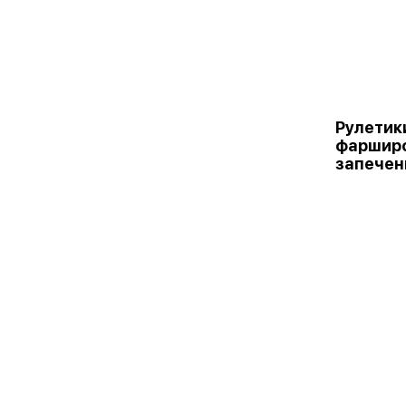
Рулетик
фарширо
запечен