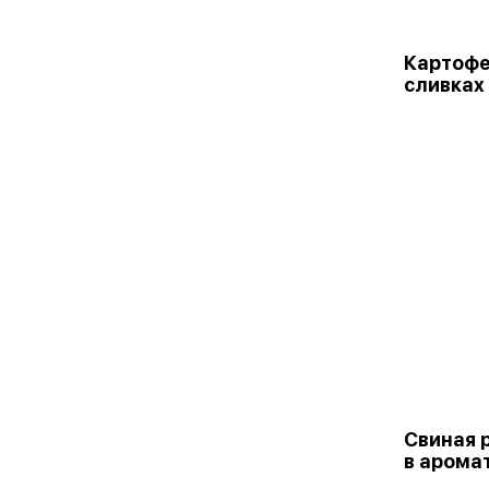
Картофе
сливках
Свиная 
в арома