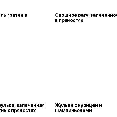
ль гратен в
Овощное рагу, запеченно
в пряностях
рулька, запеченная
Жульен с курицей и
тных пряностях
шампиньонами