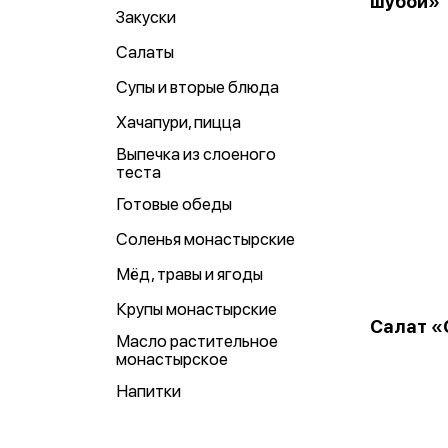
шубой»
Закуски
Салаты
Супы и вторые блюда
Хачапури, пицца
Выпечка из слоеного
теста
Готовые обеды
Соленья монастырские
Мёд, травы и ягоды
Крупы монастырские
Салат «
Масло растительное
монастырское
Напитки