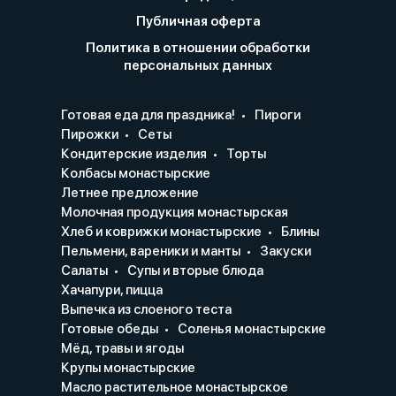
Публичная оферта
Политика в отношении обработки
персональных данных
Готовая еда для праздника!
Пироги
Пирожки
Сеты
Кондитерские изделия
Торты
Колбасы монастырские
Летнее предложение
Молочная продукция монастырская
Хлеб и коврижки монастырские
Блины
Пельмени, вареники и манты
Закуски
Салаты
Супы и вторые блюда
Хачапури, пицца
Выпечка из слоеного теста
Готовые обеды
Соленья монастырские
Мёд, травы и ягоды
Крупы монастырские
Масло растительное монастырское