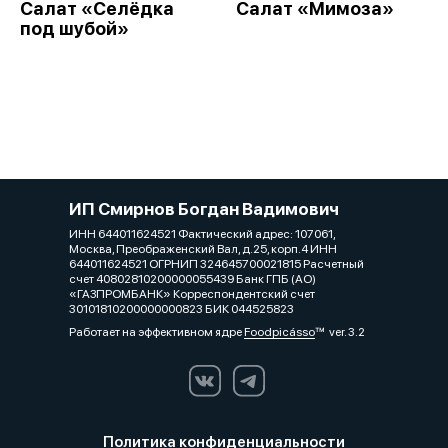
Салат «Селёдка
Салат «Мимоза»
под шубой»
ИП Смирнов Богдан Вадимович
ИНН 644011624521 Фактический адрес: 107061,
Москва, Преображенский Вал, д.25, корп.4 ИНН
644011624521 ОГРНИП 324645700021815 Расчетный
счет 40802810200000055439 Банк ГПБ (АО)
«ГАЗПРОМБАНК» Корреспондентский счет
30101810200000000823 БИК 044525823
Работает на эффективном ядре
Foodpicásso
ver. 3.2
Политика конфиденциальности