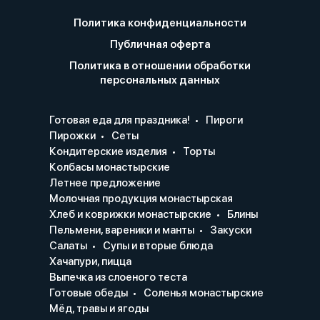
Политика конфиденциальности
Публичная оферта
Политика в отношении обработки
персональных данных
Готовая еда для праздника!
Пироги
Пирожки
Сеты
Кондитерские изделия
Торты
Колбасы монастырские
Летнее предложение
Молочная продукция монастырская
Хлеб и коврижки монастырские
Блины
Пельмени, вареники и манты
Закуски
Салаты
Супы и вторые блюда
Хачапури, пицца
Выпечка из слоеного теста
Готовые обеды
Соленья монастырские
Мёд, травы и ягоды