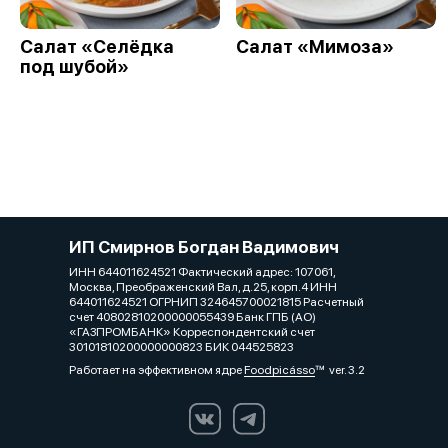
Салат «Селёдка
Салат «Мимоза»
под шубой»
ИП Смирнов Богдан Вадимович
ИНН 644011624521 Фактический адрес: 107061,
Москва, Преображенский Вал, д.25, корп.4 ИНН
644011624521 ОГРНИП 324645700021815 Расчетный
счет 40802810200000055439 Банк ГПБ (АО)
«ГАЗПРОМБАНК» Корреспондентский счет
30101810200000000823 БИК 044525823
Работает на эффективном ядре
Foodpicásso
ver. 3.2