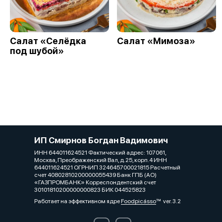
Салат «Селёдка
Салат «Мимоза»
под шубой»
ИП Смирнов Богдан Вадимович
ИНН 644011624521 Фактический адрес: 107061,
Москва, Преображенский Вал, д.25, корп.4 ИНН
644011624521 ОГРНИП 324645700021815 Расчетный
счет 40802810200000055439 Банк ГПБ (АО)
«ГАЗПРОМБАНК» Корреспондентский счет
30101810200000000823 БИК 044525823
Работает на эффективном ядре
Foodpicásso
ver. 3.2