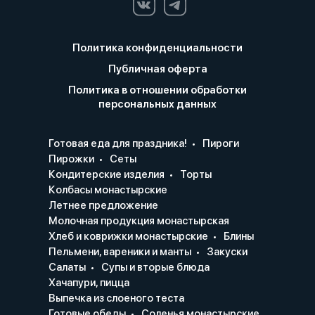
Политика конфиденциальности
Публичная оферта
Политика в отношении обработки
персональных данных
Готовая еда для праздника!
Пироги
Пирожки
Сеты
Кондитерские изделия
Торты
Колбасы монастырские
Летнее предложение
Молочная продукция монастырская
Хлеб и коврижки монастырские
Блины
Пельмени, вареники и манты
Закуски
Салаты
Супы и вторые блюда
Хачапури, пицца
Выпечка из слоеного теста
Готовые обеды
Соленья монастырские