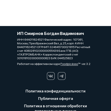
ИП Смирнов Богдан Вадимович
ИНН 644011624521 Фактический адрес: 107061,
Москва, Преображенский Вал, д.25, корп.4 ИНН
644011624521 ОГРНИП 324645700021815 Расчетный
счет 40802810200000055439 Банк ГПБ (АО)
«ГАЗПРОМБАНК» Корреспондентский счет
30101810200000000823 БИК 044525823
Работает на эффективном ядре
Foodpicásso
ver. 3.2
Политика конфиденциальности
Публичная оферта
Политика в отношении обработки