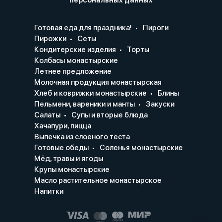
персональных данных
Готовая еда для праздника!
Пироги
Пирожки
Сеты
Кондитерские изделия
Торты
Колбасы монастырские
Летнее предложение
Молочная продукция монастырская
Хлеб и коврижки монастырские
Блины
Пельмени, вареники и манты
Закуски
Салаты
Супы и вторые блюда
Хачапури, пицца
Выпечка из слоеного теста
Готовые обеды
Соленья монастырские
Мёд, травы и ягоды
Крупы монастырские
Масло растительное монастырское
Напитки