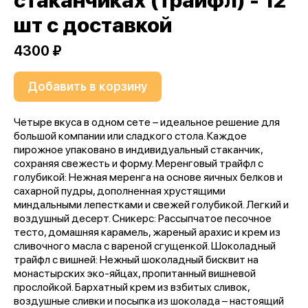
стаканчиках (трайфл) - 12
шт с доставкой
4300 ₽
Добавить в корзину
Четыре вкуса в одном сете – идеальное решение для
большой компании или сладкого стола. Каждое
пирожное упаковано в индивидуальный стаканчик,
сохраняя свежесть и форму. Меренговый трайфл с
голубикой: Нежная меренга на основе яичных белков и
сахарной пудры, дополненная хрустящими
миндальными лепестками и свежей голубикой. Легкий и
воздушный десерт. Сникерс: Рассыпчатое песочное
тесто, домашняя карамель, жареный арахис и крем из
сливочного масла с вареной сгущенкой. Шоколадный
трайфл с вишней: Нежный шоколадный бисквит на
монастырских эко-яйцах, пропитанный вишневой
прослойкой. Бархатный крем из взбитых сливок,
воздушные сливки и посыпка из шоколада – настоящий