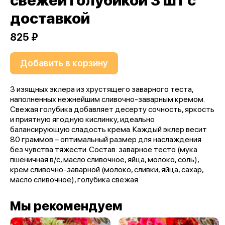
свежей голубикой 3 шт с
доставкой
825 ₽
Добавить в корзину
3 изящных эклера из хрустящего заварного теста,
наполненных нежнейшим сливочно-заварным кремом.
Свежая голубика добавляет десерту сочность, яркость
и приятную ягодную кислинку, идеально
балансирующую сладость крема. Каждый эклер весит
80 граммов – оптимальный размер для наслаждения
без чувства тяжести. Состав: заварное тесто (мука
пшеничная в/с, масло сливочное, яйца, молоко, соль),
крем сливочно-заварной (молоко, сливки, яйца, сахар,
масло сливочное), голубика свежая.
Мы рекомендуем