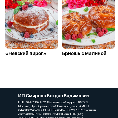
«Невский пирог»
Бриошь с малиной
ИП Смирнов Богдан Вадимович
ИНН 644011624521 Фактический адрес: 107061,
Москва, Преображенский Вал, д.25, корп.4 ИНН
644011624521 ОГРНИП 324645700021815 Расчетный
счет 40802810200000055439 Банк ГПБ (АО)