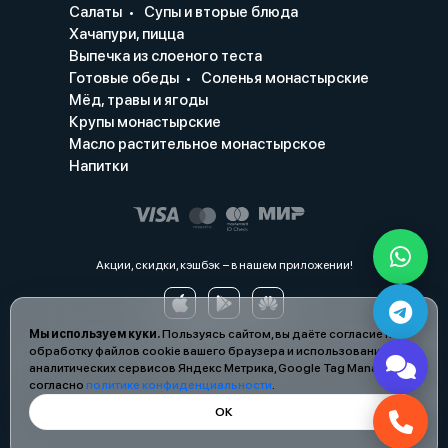
Салаты
Супы и вторые блюда
Хачапури, пицца
Выпечка из слоеного теста
Готовые обеды
Соленья монастырские
Мёд, травы и ягоды
Крупы монастырские
Масло растительное монастырское
Напитки
Акции, скидки, кэшбэк − в нашем приложении!
Мы используем куки.
Пользуясь сайтом, вы даёте согласие на
обработку файлов cookie вашего браузера и использование
аналитических сервисов Яндекс Метрика, Google Tag Manager
согласно
политике конфиденциальности
.
ОК