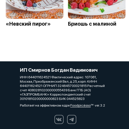
«Невский пирог»
Бриошь с малиной
ИП Смирнов Богдан Вадимович
ИНН 644011624521 Фактический адрес: 107061,
Москва, Преображенский Вал, д.25, корп.4 ИНН
644011624521 ОГРНИП 324645700021815 Расчетный
счет 40802810200000055439 Банк ГПБ (АО)
«ГАЗПРОМБАНК» Корреспондентский счет
30101810200000000823 БИК 044525823
Работает на эффективном ядре
Foodpicásso
ver. 3.2