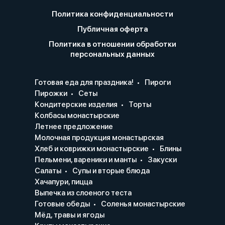
Политика конфиденциальности
Публичная оферта
Политика в отношении обработки
персональных данных
Готовая еда для праздника!
Пироги
Пирожки
Сеты
Кондитерские изделия
Торты
Колбасы монастырские
Летнее предложение
Молочная продукция монастырская
Хлеб и коврижки монастырские
Блины
Пельмени, вареники и манты
Закуски
Салаты
Супы и вторые блюда
Хачапури, пицца
Выпечка из слоеного теста
Готовые обеды
Соленья монастырские
Мёд, травы и ягоды