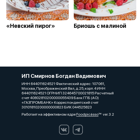
«Невский пирог»
Бриошь с малиной
ИП Смирнов Богдан Вадимович
ИНН 644011624521 Фактический адрес: 107061,
Москва, Преображенский Вал, д.25, корп.4 ИНН
644011624521 ОГРНИП 324645700021815 Расчетный
счет 40802810200000055439 Банк ГПБ (АО)
«ГАЗПРОМБАНК» Корреспондентский счет
30101810200000000823 БИК 044525823
Работает на эффективном ядре
Foodpicásso
ver. 3.2