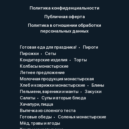
Политика конфиденциальности
Публичная оферта
Политика в отношении обработки
персональных данных
Готовая еда для праздника!
Пироги
Пирожки
Сеты
Кондитерские изделия
Торты
Колбасы монастырские
Летнее предложение
Молочная продукция монастырская
Хлеб и коврижки монастырские
Блины
Пельмени, вареники и манты
Закуски
Салаты
Супы и вторые блюда
Хачапури, пицца
Выпечка из слоеного теста
Готовые обеды
Соленья монастырские
Мёд, травы и ягоды