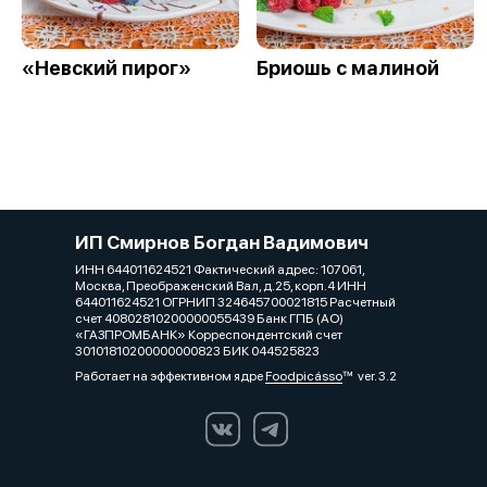
«Невский пирог»
Бриошь с малиной
ИП Смирнов Богдан Вадимович
ИНН 644011624521 Фактический адрес: 107061,
Москва, Преображенский Вал, д.25, корп.4 ИНН
644011624521 ОГРНИП 324645700021815 Расчетный
счет 40802810200000055439 Банк ГПБ (АО)
«ГАЗПРОМБАНК» Корреспондентский счет
30101810200000000823 БИК 044525823
Работает на эффективном ядре
Foodpicásso
ver. 3.2