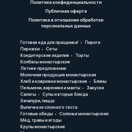
Политика конфиденциальности
Публичная оферта
Политика в отношении обработки
персональных данных
Готовая еда для праздника!
Пироги
Пирожки
Сеты
Кондитерские изделия
Торты
Колбасы монастырские
Летнее предложение
Молочная продукция монастырская
Хлеб и коврижки монастырские
Блины
Пельмени, вареники и манты
Закуски
Салаты
Супы и вторые блюда
Хачапури, пицца
Выпечка из слоеного теста
Готовые обеды
Соленья монастырские
Мёд, травы и ягоды
Крупы монастырские