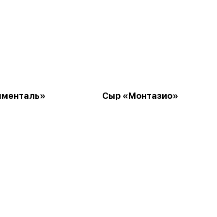
мменталь»
Сыр «Монтазио»