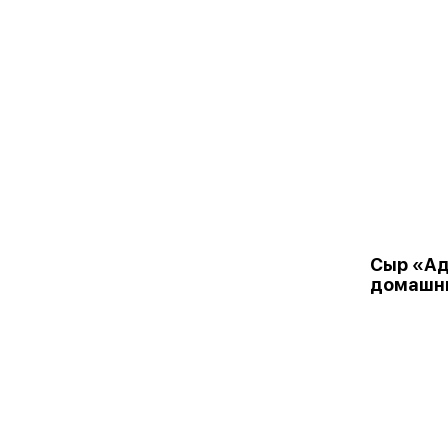
Сыр «Ад
домашн