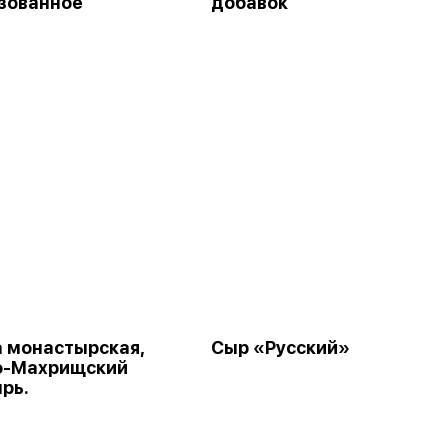
зованное
добавок
 монастырская,
Сыр «Русский»
о-Махрищский
рь.