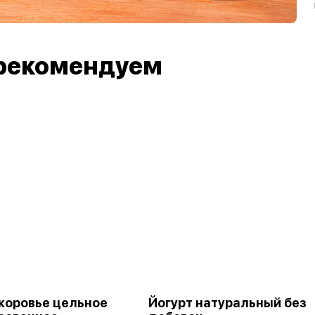
рекомендуем
коровье цельное
Йогурт натуральный без