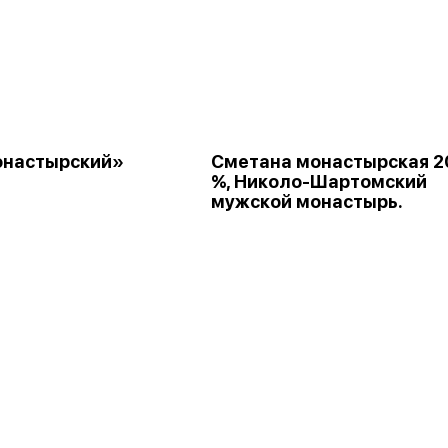
онастырский»
Сметана монастырская 2
%, Николо-Шартомский
мужской монастырь.