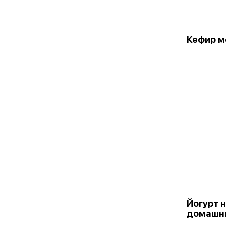
Кефир м
Йогурт 
домашн