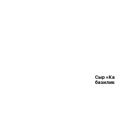
Сыр «Ка
базили