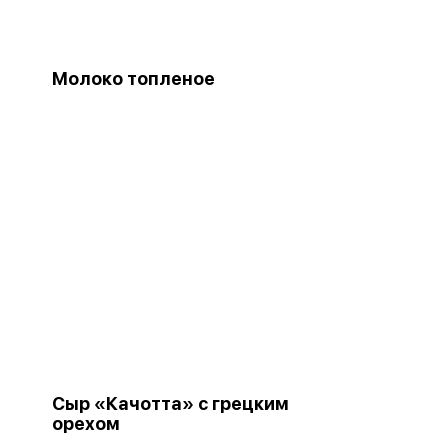
Молоко топленое
Сыр «Качотта» с грецким
орехом