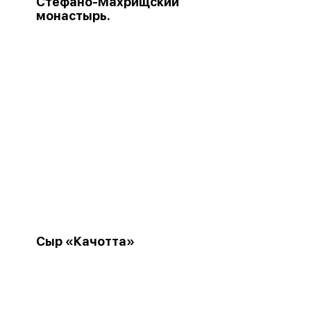
Стефано-Махрищский
монастырь.
Сыр «Качотта»