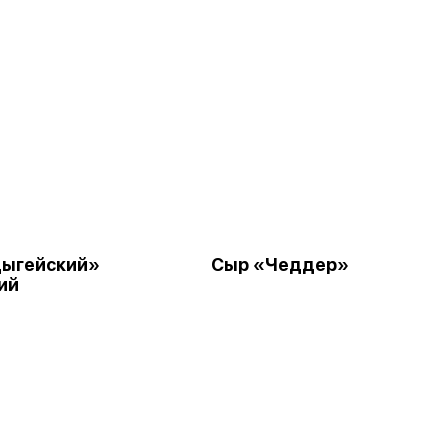
ыгейский»
Сыр «Чеддер»
ий