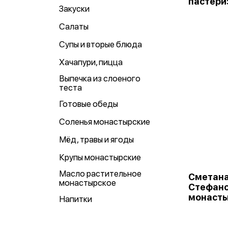
пастери
Закуски
Салаты
Супы и вторые блюда
Хачапури, пицца
Выпечка из слоеного
теста
Готовые обеды
Соленья монастырские
Мёд, травы и ягоды
Крупы монастырские
Масло растительное
Сметана
монастырское
Стефан
монасты
Напитки