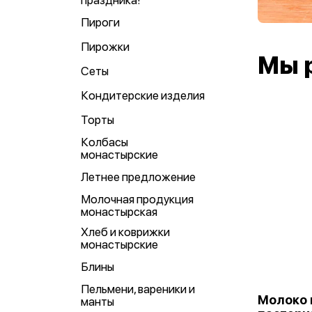
праздника!
Пироги
Пирожки
Мы 
Сеты
Кондитерские изделия
Торты
Колбасы
монастырские
Летнее предложение
Молочная продукция
монастырская
Хлеб и коврижки
монастырские
Блины
Пельмени, вареники и
Молоко 
манты